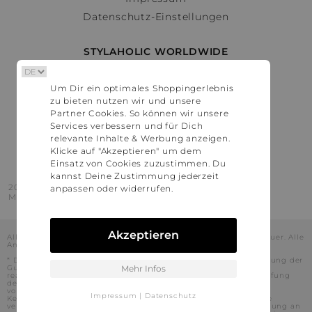
Datenschutz-Einstellungen
STYLAHOLIC WORLDWIDE
Deutschland
Um Dir ein optimales Shoppingerlebnis
Österreich
zu bieten nutzen wir und unsere
Schweiz
Partner Cookies. So können wir unsere
France
Services verbessern und für Dich
relevante Inhalte & Werbung anzeigen.
United States
Klicke auf "Akzeptieren" um dem
Einsatz von Cookies zuzustimmen. Du
kannst Deine Zustimmung jederzeit
2016 - 2026 © Stylaholic.
anpassen oder widerrufen.
Made for you with love in munich.
Akzeptieren
Alle Preise inkl. der jeweils geltenden gesetzlichen Mehrwertsteuer. Alle
Angaben ohne Gewähr.
* Die angezeigten Preise beinhalten Rabatte, die durch die Nutzung der
Gutschein-Codes auf den Seiten unserer Partner voraussichtlich
Mehr Infos
realisiert werden können. Stylaholic führt keine vollständige Prüfung
der Gutschein-Codes durch und es kann daher in Einzelfällen
vorkommen, dass die Gutscheine abweichend von unserem
Impressum
|
Datenschutz
Kenntnisstand bei dem jeweiligen Shop nicht oder nur teilweise
verwendet werden können. Darüber hinaus kann deren Verwendung an