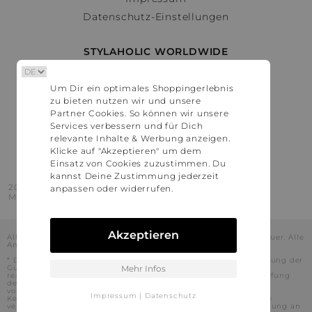
Datenschutz-Einstellungen
STYLAHOLIC WORLDWIDE
Deutschland
Um Dir ein optimales Shoppingerlebnis
Österreich
zu bieten nutzen wir und unsere
Schweiz
Partner Cookies. So können wir unsere
France
Services verbessern und für Dich
relevante Inhalte & Werbung anzeigen.
United States
Klicke auf "Akzeptieren" um dem
Einsatz von Cookies zuzustimmen. Du
kannst Deine Zustimmung jederzeit
2016 - 2026 © Stylaholic.
anpassen oder widerrufen.
Made for you with love in munich.
Akzeptieren
Alle Preise inkl. der jeweils geltenden gesetzlichen Mehrwertsteuer. Alle
Angaben ohne Gewähr.
* Die angezeigten Preise beinhalten Rabatte, die durch die Nutzung der
Gutschein-Codes auf den Seiten unserer Partner voraussichtlich
Mehr Infos
realisiert werden können. Stylaholic führt keine vollständige Prüfung
der Gutschein-Codes durch und es kann daher in Einzelfällen
vorkommen, dass die Gutscheine abweichend von unserem
Impressum
|
Datenschutz
Kenntnisstand bei dem jeweiligen Shop nicht oder nur teilweise
verwendet werden können. Darüber hinaus kann deren Verwendung an