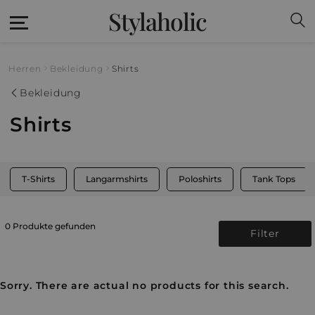
Stylaholic
Herren
Bekleidung
Shirts
Bekleidung
Shirts
T-Shirts
Langarmshirts
Poloshirts
Tank Tops
0 Produkte gefunden
Filter
Sorry. There are actual no products for this search.