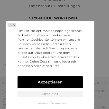
Datenschutz-Einstellungen
STYLAHOLIC WORLDWIDE
Deutschland
Um Dir ein optimales Shoppingerlebnis
Österreich
zu bieten nutzen wir und unsere
Schweiz
Partner Cookies. So können wir unsere
France
Services verbessern und für Dich
relevante Inhalte & Werbung anzeigen.
United States
Klicke auf "Akzeptieren" um dem
Einsatz von Cookies zuzustimmen. Du
kannst Deine Zustimmung jederzeit
2016 - 2026 © Stylaholic.
anpassen oder widerrufen.
Made for you with love in munich.
Akzeptieren
Alle Preise inkl. der jeweils geltenden gesetzlichen Mehrwertsteuer. Alle
Angaben ohne Gewähr.
* Die angezeigten Preise beinhalten Rabatte, die durch die Nutzung der
Gutschein-Codes auf den Seiten unserer Partner voraussichtlich
Mehr Infos
realisiert werden können. Stylaholic führt keine vollständige Prüfung
der Gutschein-Codes durch und es kann daher in Einzelfällen
vorkommen, dass die Gutscheine abweichend von unserem
Impressum
|
Datenschutz
Kenntnisstand bei dem jeweiligen Shop nicht oder nur teilweise
verwendet werden können. Darüber hinaus kann deren Verwendung an