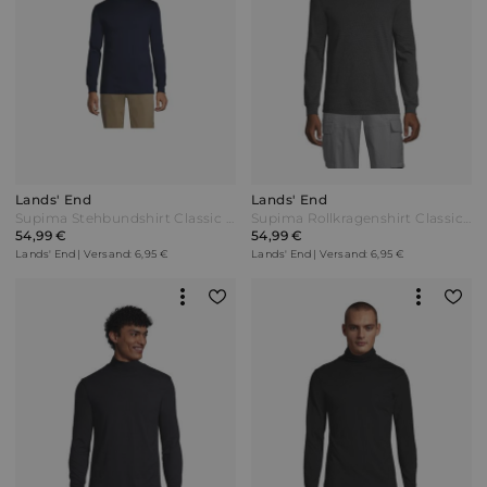
Lands' End
Lands' End
Supima Stehbundshirt Classic Fit Herren Blau by Lands' End
Supima Rollkragenshirt Classic Fit Herren Schwarz Baumwolle by Lands' End
54,99 €
54,99 €
Lands' End | Versand: 6,95 €
Lands' End | Versand: 6,95 €