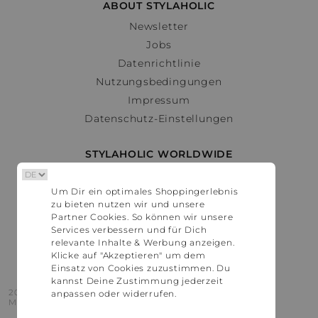
ABOUT STYLAHOLIC
Newsletter
Jobs
Datenrichtlinie
Nutzungsbedingungen
Impressum
Datenschutz-Einstellungen
STYLAHOLIC WORLDWIDE
Deutschland
Um Dir ein optimales Shoppingerlebnis
Österreich
zu bieten nutzen wir und unsere
Schweiz
Partner Cookies. So können wir unsere
France
Services verbessern und für Dich
relevante Inhalte & Werbung anzeigen.
United States
Klicke auf "Akzeptieren" um dem
Einsatz von Cookies zuzustimmen. Du
kannst Deine Zustimmung jederzeit
2016 - 2026 © Stylaholic.
anpassen oder widerrufen.
Made for you with love in munich.