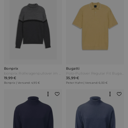
Bonprix
Bugatti
bonprix Rollkragenpullover im Colourblocking-Design Grau
Polo-Pullover Regular Fit Bugatti gelb
19,99 €
35,99 €
Bonprix | Versand: 4,95 €
Peter Hahn | Versand: 6,00 €