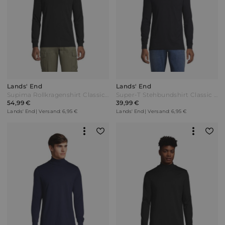
Lands' End
Lands' End
Supima Rollkragenshirt Classic Fit Herren Schwarz Baumwolle by Lands' End
Super-T Stehbundshirt Classic Fit Herren Schwarz Jersey by Lands' End
54,99 €
39,99 €
Lands' End | Versand: 6,95 €
Lands' End | Versand: 6,95 €