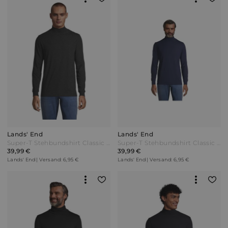
Lands' End
Lands' End
Super-T Stehbundshirt Classic Fit Herren Schwarz Jersey by Lands' End
Super-T Stehbundshirt Classic Fit Tallgröße Herren Blau by Lands' End
39,99 €
39,99 €
Lands' End | Versand: 6,95 €
Lands' End | Versand: 6,95 €