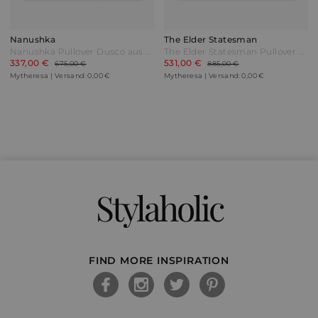
Nanushka
The Elder Statesman
Nanushka Pullover Dusco aus einem Wollgemisch Bunt
The Elder Statesman Pullover Block N Spiral Weiß
337,00 €
531,00 €
675,00 €
885,00 €
Mytheresa | Versand: 0,00 €
Mytheresa | Versand: 0,00 €
Stylaholic
FIND MORE INSPIRATION