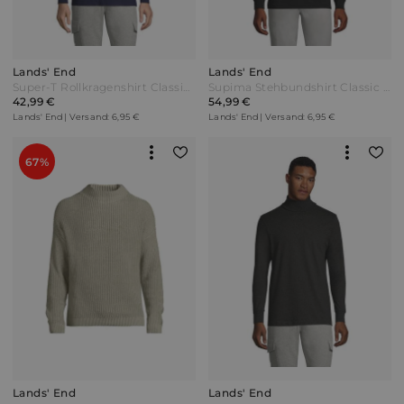
Lands' End
Lands' End
Super-T Rollkragenshirt Classic Fit Herren Blau Jersey by Lands' End
Supima Stehbundshirt Classic Fit Herren Schwarz Baumwolle by Lands' End
42,99 €
54,99 €
Lands' End | Versand: 6,95 €
Lands' End | Versand: 6,95 €
67%
Lands' End
Lands' End