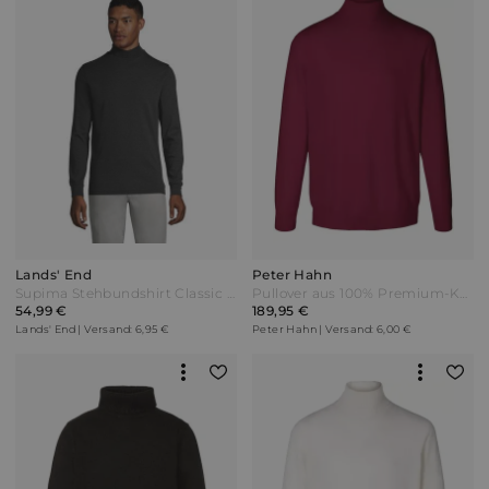
Lands' End
Peter Hahn
Supima Stehbundshirt Classic Fit Herren Schwarz Baumwolle by Lands' End
Pullover aus 100% Premium-Kaschmir Peter Hahn rot
54,99 €
189,95 €
Lands' End | Versand: 6,95 €
Peter Hahn | Versand: 6,00 €