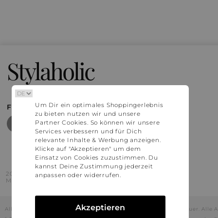
Stylaholic
Um Dir ein optimales Shoppingerlebnis
FIND MORE INSPIRATION
zu bieten nutzen wir und unsere
Partner Cookies. So können wir unsere
Services verbessern und für Dich
relevante Inhalte & Werbung anzeigen.
Klicke auf "Akzeptieren" um dem
Einsatz von Cookies zuzustimmen. Du
kannst Deine Zustimmung jederzeit
2016 - 2026 © Stylaholic.
anpassen oder widerrufen.
Made for you with love in munich.
Akzeptieren
Alle Preise inkl. der jeweils geltenden gesetzlichen Mehrwertsteuer. All