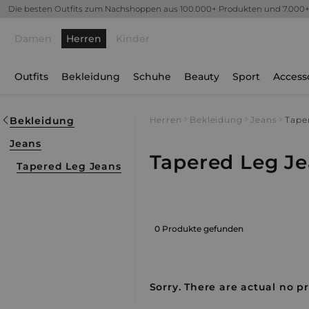
Die besten Outfits zum Nachshoppen aus 100.000+ Produkten und 7.000
Damen
Herren
Kinder
Outfits
Bekleidung
Schuhe
Beauty
Sport
Access
Bekleidung
Herren
Bekleidung
Jeans
Tape
Jeans
Tapered Leg J
Tapered Leg Jeans
0 Produkte gefunden
Sorry. There are actual no pr