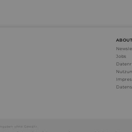
ABOUT
Newsle
Jobs
Datenr
Nutzu
Impre
Datens
e Angaben ohne Gewähr.