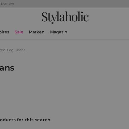
+ Marken
Stylaholic
oires
Sale
Marken
Magazin
red Leg Jeans
eans
oducts for this search.