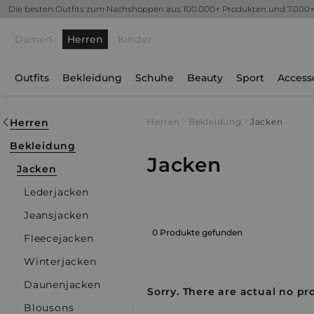
Die besten Outfits zum Nachshoppen aus 100.000+ Produkten und 7.000
Damen
Herren
Kinder
Outfits
Bekleidung
Schuhe
Beauty
Sport
Access
Herren
Herren
Bekleidung
Jacken
Bekleidung
Jacken
Jacken
Lederjacken
Jeansjacken
0 Produkte gefunden
Fleecejacken
Winterjacken
Daunenjacken
Sorry. There are actual no pro
Blousons