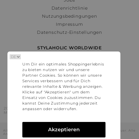
Datenrichtlinie
Nutzungsbedingungen
Impressum
Datenschutz-Einstellungen
STYLAHOLIC WORLDWIDE
Deutschland
Um Dir ein optimales Shoppingerlebnis
Österreich
zu bieten nutzen wir und unsere
Schweiz
Partner Cookies. So können wir unsere
France
Services verbessern und für Dich
relevante Inhalte & Werbung anzeigen.
United States
Klicke auf "Akzeptieren" um dem
Einsatz von Cookies zuzustimmen. Du
kannst Deine Zustimmung jederzeit
2016 - 2026 © Stylaholic.
anpassen oder widerrufen.
Made for you with love in munich.
Akzeptieren
Alle Preise inkl. der jeweils geltenden gesetzlichen Mehrwertsteuer. Alle
Angaben ohne Gewähr.