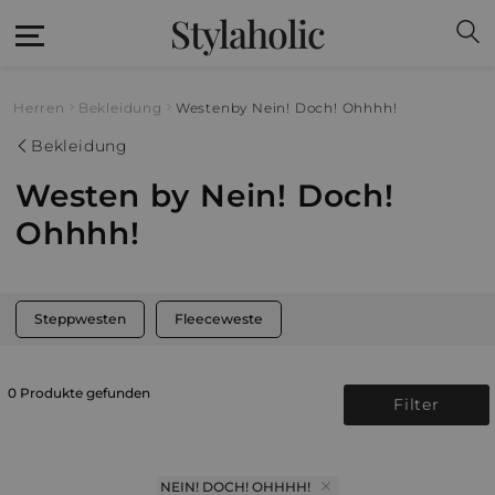
Stylaholic
Herren
Bekleidung
Westen
by Nein! Doch! Ohhhh!
Bekleidung
Westen by Nein! Doch!
Ohhhh!
Steppwesten
Fleeceweste
0 Produkte gefunden
Filter
NEIN! DOCH! OHHHH!