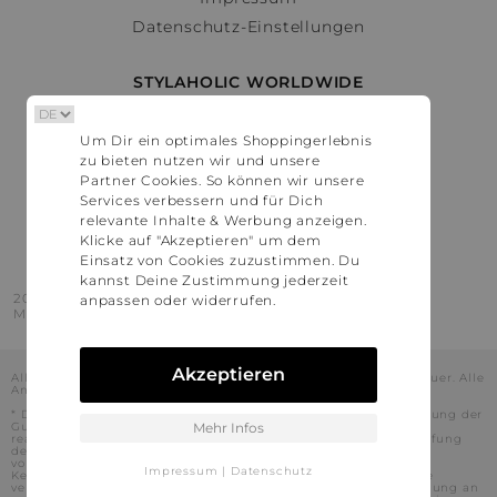
Datenschutz-Einstellungen
STYLAHOLIC WORLDWIDE
Deutschland
Um Dir ein optimales Shoppingerlebnis
Österreich
zu bieten nutzen wir und unsere
Schweiz
Partner Cookies. So können wir unsere
France
Services verbessern und für Dich
relevante Inhalte & Werbung anzeigen.
United States
Klicke auf "Akzeptieren" um dem
Einsatz von Cookies zuzustimmen. Du
kannst Deine Zustimmung jederzeit
2016 - 2026 © Stylaholic.
anpassen oder widerrufen.
Made for you with love in munich.
Akzeptieren
Alle Preise inkl. der jeweils geltenden gesetzlichen Mehrwertsteuer. Alle
Angaben ohne Gewähr.
* Die angezeigten Preise beinhalten Rabatte, die durch die Nutzung der
Gutschein-Codes auf den Seiten unserer Partner voraussichtlich
Mehr Infos
realisiert werden können. Stylaholic führt keine vollständige Prüfung
der Gutschein-Codes durch und es kann daher in Einzelfällen
vorkommen, dass die Gutscheine abweichend von unserem
Impressum
|
Datenschutz
Kenntnisstand bei dem jeweiligen Shop nicht oder nur teilweise
verwendet werden können. Darüber hinaus kann deren Verwendung an