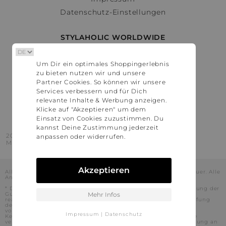
Datenschutz-Einstellungen
STYLAHOLIC WORLDWIDE
Deutschland
Um Dir ein optimales Shoppingerlebnis
Österreich
zu bieten nutzen wir und unsere
Schweiz
Partner Cookies. So können wir unsere
France
Services verbessern und für Dich
relevante Inhalte & Werbung anzeigen.
United States
Klicke auf "Akzeptieren" um dem
Einsatz von Cookies zuzustimmen. Du
kannst Deine Zustimmung jederzeit
2016 - 2026 © Stylaholic.
anpassen oder widerrufen.
Made for you with love in munich.
Akzeptieren
Alle Preise inkl. der jeweils geltenden gesetzlichen Mehrwertsteuer. Alle
Angaben ohne Gewähr.
* Die angezeigten Preise beinhalten Rabatte, die durch die Nutzung der
Gutschein-Codes auf den Seiten unserer Partner voraussichtlich
Mehr Infos
realisiert werden können. Stylaholic führt keine vollständige Prüfung
der Gutschein-Codes durch und es kann daher in Einzelfällen
vorkommen, dass die Gutscheine abweichend von unserem
Impressum
|
Datenschutz
Kenntnisstand bei dem jeweiligen Shop nicht oder nur teilweise
verwendet werden können. Darüber hinaus kann deren Verwendung an