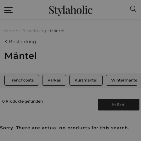
Stylaholic
Herren
Bekleidung
Mäntel
Bekleidung
Mäntel
Trenchcoats
Parkas
Kurzmäntel
Wintermäntel
0 Produkte gefunden
Filter
Sorry. There are actual no products for this search.