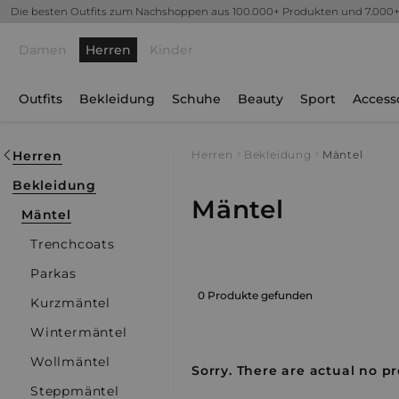
Die besten Outfits zum Nachshoppen aus 100.000+ Produkten und 7.000
Damen
Herren
Kinder
Outfits
Bekleidung
Schuhe
Beauty
Sport
Access
Herren
Herren
Bekleidung
Mäntel
Bekleidung
Mäntel
Mäntel
Trenchcoats
Parkas
0 Produkte gefunden
Kurzmäntel
Wintermäntel
Wollmäntel
Sorry. There are actual no pr
Steppmäntel