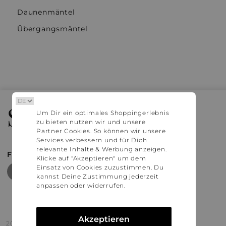
Daunenmäntel
Übergangsmäntel
Stylaholic
Um Dir ein optimales Shoppingerlebnis
zu bieten nutzen wir und unsere
Partner Cookies. So können wir unsere
Services verbessern und für Dich
relevante Inhalte & Werbung anzeigen.
FIND MORE INSPIRATION
Klicke auf "Akzeptieren" um dem
Einsatz von Cookies zuzustimmen. Du
kannst Deine Zustimmung jederzeit
anpassen oder widerrufen.
Akzeptieren
2016 - 2026 © Stylaholic.