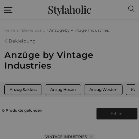
Stylaholic
Herren
Bekleidung
Anzüge
by Vintage Industries
Bekleidung
Anzüge by Vintage
Industries
Anzug Sakkos
Anzug Hosen
Anzug Westen
Kom
0 Produkte gefunden
Filter
VINTAGE INDUSTRIES