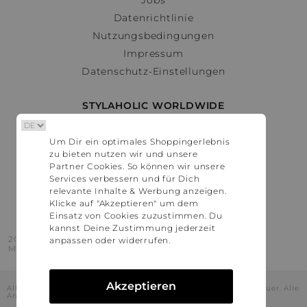
Datenrichtlinie
Nutzungsbedingungen
Impressum
Datenschutz-Einstellungen
STYLAHOLIC WORLDWIDE
Deutschland
Um Dir ein optimales Shoppingerlebnis
Österreich
zu bieten nutzen wir und unsere
Schweiz
Partner Cookies. So können wir unsere
France
Services verbessern und für Dich
relevante Inhalte & Werbung anzeigen.
United States
Klicke auf "Akzeptieren" um dem
Einsatz von Cookies zuzustimmen. Du
kannst Deine Zustimmung jederzeit
2016 - 2026 © Stylaholic.
anpassen oder widerrufen.
Made for you with love in munich.
Akzeptieren
Alle Preise inkl. der jeweils geltenden gesetzlichen Mehrwertsteuer. Alle
Angaben ohne Gewähr.