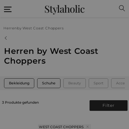
Stylaholic
Herren
by West Coast Choppers
Herren by West Coast
Choppers
Bekleidung
Schuhe
Beauty
Sport
Access
3 Produkte gefunden
Filter
WEST COAST CHOPPERS