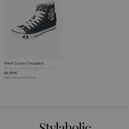
West Coast Choppers
West Coast Choppers - Iron Cross - Sneaker high - schwarz/weiß
64,99 €
EMP | Versand: 0,00 €
Stylaholic