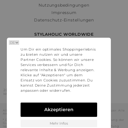
Nutzungsbedingungen
Impressum
Datenschutz-Einstellungen
STYLAHOLIC WORLDWIDE
Deutschland
Um Dir ein optimales Shoppingerlebnis
Österreich
zu bieten nutzen wir und unsere
Schweiz
Partner Cookies. So können wir unsere
France
Services verbessern und für Dich
relevante Inhalte & Werbung anzeigen.
United States
Klicke auf "Akzeptieren" um dem
Einsatz von Cookies zuzustimmen. Du
kannst Deine Zustimmung jederzeit
2016 - 2026 © Stylaholic.
anpassen oder widerrufen.
Made for you with love in munich.
Akzeptieren
Alle Preise inkl. der jeweils geltenden gesetzlichen Mehrwertsteuer. Alle
Angaben ohne Gewähr.
* Die angezeigten Preise beinhalten Rabatte, die durch die Nutzung der
Gutschein-Codes auf den Seiten unserer Partner voraussichtlich
Mehr Infos
realisiert werden können. Stylaholic führt keine vollständige Prüfung