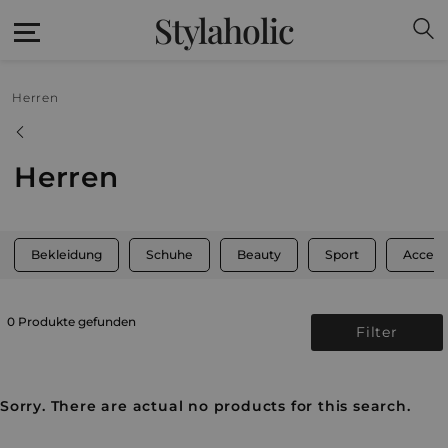
Stylaholic
Herren
Herren
Bekleidung
Schuhe
Beauty
Sport
Access
0 Produkte gefunden
Filter
Sorry. There are actual no products for this search.