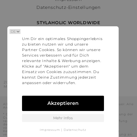
Datenschutz-Einstellungen
STYLAHOLIC WORLDWIDE
Deutschland
Um Dir ein optimales Shoppingerlebnis
Österreich
zu bieten nutzen wir und unsere
Schweiz
Partner Cookies. So können wir unsere
France
Services verbessern und für Dich
relevante Inhalte & Werbung anzeigen.
United States
Klicke auf "Akzeptieren" um dem
Einsatz von Cookies zuzustimmen. Du
kannst Deine Zustimmung jederzeit
2016 - 2026 © Stylaholic.
anpassen oder widerrufen.
Made for you with love in munich.
Akzeptieren
Alle Preise inkl. der jeweils geltenden gesetzlichen Mehrwertsteuer. Alle
Angaben ohne Gewähr.
* Die angezeigten Preise beinhalten Rabatte, die durch die Nutzung der
Gutschein-Codes auf den Seiten unserer Partner voraussichtlich
Mehr Infos
realisiert werden können. Stylaholic führt keine vollständige Prüfung
der Gutschein-Codes durch und es kann daher in Einzelfällen
vorkommen, dass die Gutscheine abweichend von unserem
Impressum
|
Datenschutz
Kenntnisstand bei dem jeweiligen Shop nicht oder nur teilweise
verwendet werden können. Darüber hinaus kann deren Verwendung an