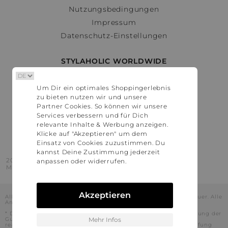
Nutzungsbedingungen
Impressum
Datenschutz-Einstellungen
STYLAHOLIC WORLDWIDE
Deutschland
Um Dir ein optimales Shoppingerlebnis
Österreich
zu bieten nutzen wir und unsere
Schweiz
Partner Cookies. So können wir unsere
France
Services verbessern und für Dich
relevante Inhalte & Werbung anzeigen.
United States
Klicke auf "Akzeptieren" um dem
Einsatz von Cookies zuzustimmen. Du
kannst Deine Zustimmung jederzeit
2016 - 2026 © Stylaholic.
anpassen oder widerrufen.
Made for you with love in munich.
Akzeptieren
Alle Preise inkl. der jeweils geltenden gesetzlichen Mehrwertsteuer. Alle
Angaben ohne Gewähr.
* Die angezeigten Preise beinhalten Rabatte, die durch die Nutzung der
Gutschein-Codes auf den Seiten unserer Partner voraussichtlich
Mehr Infos
realisiert werden können. Stylaholic führt keine vollständige Prüfung