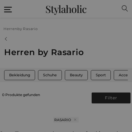
Stylaholic
Herren
by Rasario
Herren by Rasario
Bekleidung
Schuhe
Beauty
Sport
Access
0 Produkte gefunden
Filter
RASARIO