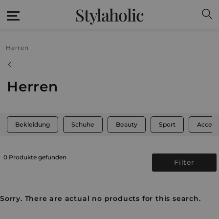
Stylaholic
Herren
Herren
Bekleidung
Schuhe
Beauty
Sport
Access
0 Produkte gefunden
Filter
Sorry. There are actual no products for this search.