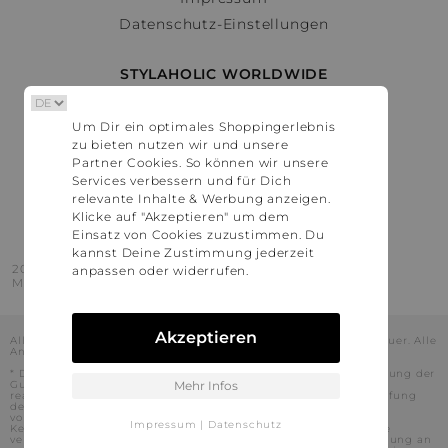
Datenschutz-Einstellungen
STYLAHOLIC WORLDWIDE
Deutschland
Um Dir ein optimales Shoppingerlebnis
Österreich
zu bieten nutzen wir und unsere
Schweiz
Partner Cookies. So können wir unsere
France
Services verbessern und für Dich
relevante Inhalte & Werbung anzeigen.
United States
Klicke auf "Akzeptieren" um dem
Einsatz von Cookies zuzustimmen. Du
kannst Deine Zustimmung jederzeit
2016 - 2026 © Stylaholic.
anpassen oder widerrufen.
Made for you with love in munich.
Akzeptieren
Alle Preise inkl. der jeweils geltenden gesetzlichen Mehrwertsteuer. Alle
Angaben ohne Gewähr.
* Die angezeigten Preise beinhalten Rabatte, die durch die Nutzung der
Gutschein-Codes auf den Seiten unserer Partner voraussichtlich
Mehr Infos
realisiert werden können. Stylaholic führt keine vollständige Prüfung
der Gutschein-Codes durch und es kann daher in Einzelfällen
vorkommen, dass die Gutscheine abweichend von unserem
Impressum
|
Datenschutz
Kenntnisstand bei dem jeweiligen Shop nicht oder nur teilweise
verwendet werden können. Darüber hinaus kann deren Verwendung an