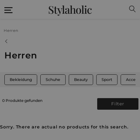
Stylaholic
Herren
Herren
Bekleidung
Schuhe
Beauty
Sport
Access
0 Produkte gefunden
Filter
Sorry. There are actual no products for this search.