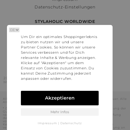
Datenschutz-Einstellungen
STYLAHOLIC WORLDWIDE
Deutschland
Um Dir ein optimales Shoppingerlebnis
Österreich
zu bieten nutzen wir und unsere
Schweiz
Partner Cookies. So können wir unsere
France
Services verbessern und für Dich
relevante Inhalte & Werbung anzeigen.
United States
Klicke auf "Akzeptieren" um dem
Einsatz von Cookies zuzustimmen. Du
kannst Deine Zustimmung jederzeit
2016 - 2026 © Stylaholic.
anpassen oder widerrufen.
Made for you with love in munich.
Akzeptieren
Alle Preise inkl. der jeweils geltenden gesetzlichen Mehrwertsteuer. Alle
Angaben ohne Gewähr.
* Die angezeigten Preise beinhalten Rabatte, die durch die Nutzung der
Gutschein-Codes auf den Seiten unserer Partner voraussichtlich
Mehr Infos
realisiert werden können. Stylaholic führt keine vollständige Prüfung
der Gutschein-Codes durch und es kann daher in Einzelfällen
vorkommen, dass die Gutscheine abweichend von unserem
Impressum
|
Datenschutz
Kenntnisstand bei dem jeweiligen Shop nicht oder nur teilweise
verwendet werden können. Darüber hinaus kann deren Verwendung an