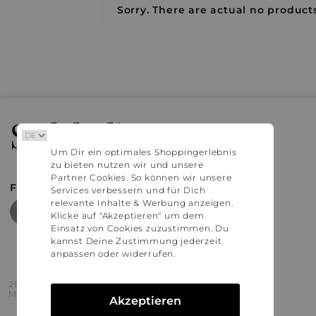
Sorry. There are actual no products
Stylaholic
Um Dir ein optimales Shoppingerlebnis
zu bieten nutzen wir und unsere
Partner Cookies. So können wir unsere
FIND MORE INSPIRATION
Services verbessern und für Dich
relevante Inhalte & Werbung anzeigen.
Klicke auf "Akzeptieren" um dem
Einsatz von Cookies zuzustimmen. Du
kannst Deine Zustimmung jederzeit
anpassen oder widerrufen.
2016 - 2026 © Stylaholic.
Made for you with love in munich.
Akzeptieren