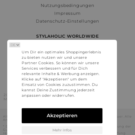
Nutzungsbedingungen
Impressum
Datenschutz-Einstellungen
STYLAHOLIC WORLDWIDE
Deutschland
Um Dir ein optimales Shoppingerlebnis
Österreich
zu bieten nutzen wir und unsere
Schweiz
Partner Cookies. So können wir unsere
France
Services verbessern und für Dich
relevante Inhalte & Werbung anzeigen.
United States
Klicke auf "Akzeptieren" um dem
Einsatz von Cookies zuzustimmen. Du
kannst Deine Zustimmung jederzeit
2016 - 2026 © Stylaholic.
anpassen oder widerrufen.
Made for you with love in munich.
Akzeptieren
Alle Preise inkl. der jeweils geltenden gesetzlichen Mehrwertsteuer. Alle
Angaben ohne Gewähr.
* Die angezeigten Preise beinhalten Rabatte, die durch die Nutzung der
Gutschein-Codes auf den Seiten unserer Partner voraussichtlich
Mehr Infos
realisiert werden können. Stylaholic führt keine vollständige Prüfung