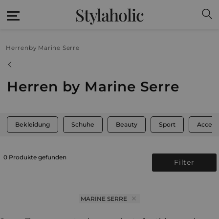
Stylaholic
Herren
by Marine Serre
Herren by Marine Serre
Bekleidung
Schuhe
Beauty
Sport
Access
0 Produkte gefunden
Filter
MARINE SERRE