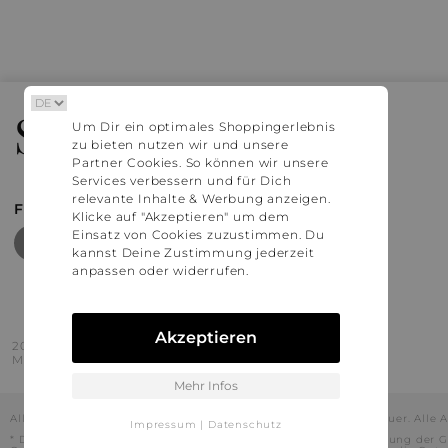
Stylaholic
Um Dir ein optimales Shoppingerlebnis
zu bieten nutzen wir und unsere
Partner Cookies. So können wir unsere
Services verbessern und für Dich
relevante Inhalte & Werbung anzeigen.
FIND MORE INSPIRATION
Klicke auf "Akzeptieren" um dem
Einsatz von Cookies zuzustimmen. Du
kannst Deine Zustimmung jederzeit
anpassen oder widerrufen.
Akzeptieren
2016 - 2026 © Stylaholic.
Made for you with love in munich.
Mehr Infos
Alle Preise inkl. der jeweils geltenden gesetzlichen Mehrwertsteuer. All
Impressum
|
Datenschutz
* Die angezeigten Preise beinhalten Rabatte, die durch die Nutzung der G