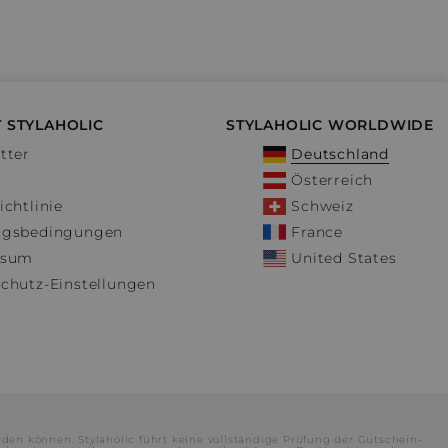
 STYLAHOLIC
STYLAHOLIC WORLDWIDE
tter
Deutschland
Österreich
ichtlinie
Schweiz
ngsbedingungen
France
ssum
United States
chutz-Einstellungen
rden können. Stylaholic führt keine vollständige Prüfung der Gutschein-