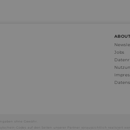
ABOUT
Newsle
Jobs
Datenr
Nutzu
Impre
Datens
e Angaben ohne Gewähr.
utschein-Codes auf den Seiten unserer Partner voraussichtlich realisiert we