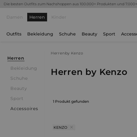
Die besten Outfits zum Nachshoppen aus 100.000+ Produkten und 7.000
Damen
Herren
Kinder
Outfits
Bekleidung
Schuhe
Beauty
Sport
Access
Herren
by Kenzo
Herren
Bekleidung
Herren by Kenzo
Schuhe
Beauty
Sport
1 Produkt gefunden
Accessoires
KENZO