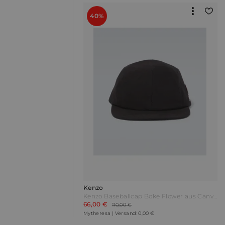
40%
Kenzo
Kenzo Baseballcap Boke Flower aus Canvas Schwarz
66,00 €
110,00 €
Mytheresa | Versand: 0,00 €