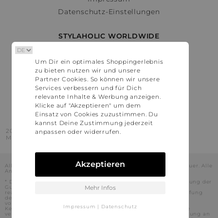
Datenschutz-Einstellungen
STYLAHOLIC WORLDWIDE
Deutschland
Um Dir ein optimales Shoppingerlebnis
Österreich
zu bieten nutzen wir und unsere
Schweiz
Partner Cookies. So können wir unsere
France
Services verbessern und für Dich
relevante Inhalte & Werbung anzeigen.
United States
Klicke auf "Akzeptieren" um dem
Einsatz von Cookies zuzustimmen. Du
kannst Deine Zustimmung jederzeit
2016 - 2026 © Stylaholic.
anpassen oder widerrufen.
Made for you with love in munich.
Akzeptieren
Alle Preise inkl. der jeweils geltenden gesetzlichen Mehrwertsteuer. Alle
Angaben ohne Gewähr.
* Die angezeigten Preise beinhalten Rabatte, die durch die Nutzung der
Gutschein-Codes auf den Seiten unserer Partner voraussichtlich
Mehr Infos
realisiert werden können. Stylaholic führt keine vollständige Prüfung
der Gutschein-Codes durch und es kann daher in Einzelfällen
vorkommen, dass die Gutscheine abweichend von unserem
Impressum
|
Datenschutz
Kenntnisstand bei dem jeweiligen Shop nicht oder nur teilweise
verwendet werden können. Darüber hinaus kann deren Verwendung an