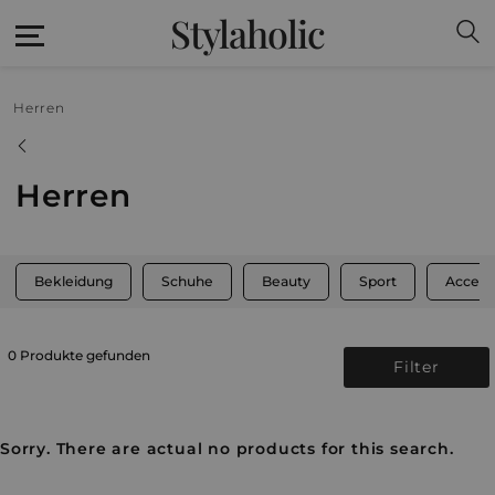
Stylaholic
Herren
Herren
Bekleidung
Schuhe
Beauty
Sport
Access
0 Produkte gefunden
Filter
Sorry. There are actual no products for this search.