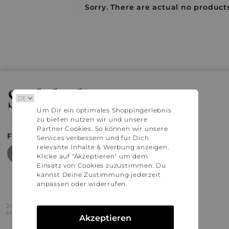
Sorry. There are actual no products
Stylaholic
Um Dir ein optimales Shoppingerlebnis
zu bieten nutzen wir und unsere
Partner Cookies. So können wir unsere
FIND MORE INSPIRATION
Services verbessern und für Dich
relevante Inhalte & Werbung anzeigen.
Klicke auf "Akzeptieren" um dem
Einsatz von Cookies zuzustimmen. Du
kannst Deine Zustimmung jederzeit
anpassen oder widerrufen.
2016 - 2026 © Stylaholic.
Made for you with love in munich.
Akzeptieren