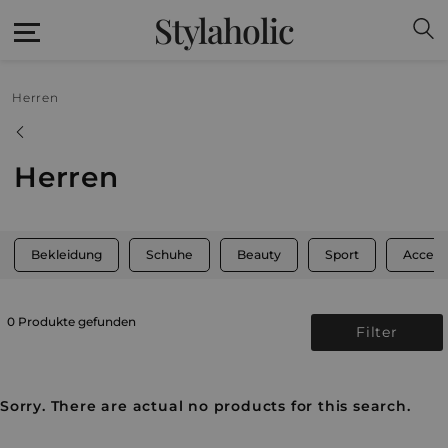
Stylaholic
Herren
Herren
Bekleidung
Schuhe
Beauty
Sport
Access
0 Produkte gefunden
Filter
Sorry. There are actual no products for this search.