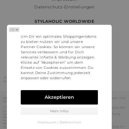
Datenschutz-Einstellungen
STYLAHOLIC WORLDWIDE
Deutschland
Um Dir ein optimales Shoppingerlebnis
Österreich
zu bieten nutzen wir und unsere
Schweiz
Partner Cookies. So können wir unsere
France
Services verbessern und für Dich
relevante Inhalte & Werbung anzeigen.
United States
Klicke auf "Akzeptieren" um dem
Einsatz von Cookies zuzustimmen. Du
kannst Deine Zustimmung jederzeit
2016 - 2026 © Stylaholic.
anpassen oder widerrufen.
Made for you with love in munich.
Akzeptieren
Alle Preise inkl. der jeweils geltenden gesetzlichen Mehrwertsteuer. Alle
Angaben ohne Gewähr.
* Die angezeigten Preise beinhalten Rabatte, die durch die Nutzung der
Gutschein-Codes auf den Seiten unserer Partner voraussichtlich
Mehr Infos
realisiert werden können. Stylaholic führt keine vollständige Prüfung
der Gutschein-Codes durch und es kann daher in Einzelfällen
vorkommen, dass die Gutscheine abweichend von unserem
Impressum
|
Datenschutz
Kenntnisstand bei dem jeweiligen Shop nicht oder nur teilweise
verwendet werden können. Darüber hinaus kann deren Verwendung an