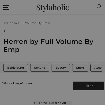
Stylaholic
Herren
by Full Volume By Emp
Herren by Full Volume By
Emp
Bekleidung
Schuhe
Beauty
Sport
Access
0 Produkte gefunden
Filter
FULL VOLUME BY EMP