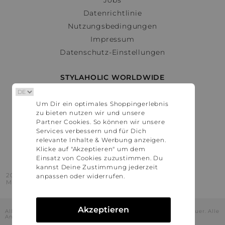
Datenrichtlinie
Nutzungsbedingungen
Impressum
Datenschutz-Einstellungen
STYLAHOLIC WORLDWIDE
Deutschland
Um Dir ein optimales Shoppingerlebnis
Österreich
zu bieten nutzen wir und unsere
Schweiz
Partner Cookies. So können wir unsere
France
Services verbessern und für Dich
relevante Inhalte & Werbung anzeigen.
United States
Klicke auf "Akzeptieren" um dem
Einsatz von Cookies zuzustimmen. Du
kannst Deine Zustimmung jederzeit
2016 - 2026 © Stylaholic.
anpassen oder widerrufen.
Made for you with love in munich.
Akzeptieren
Alle Preise inkl. der jeweils geltenden gesetzlichen Mehrwertsteuer. Alle
Angaben ohne Gewähr.