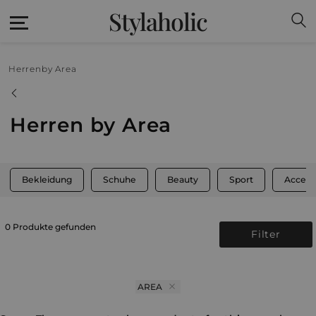
Stylaholic
Herren
by Area
Herren by Area
Bekleidung
Schuhe
Beauty
Sport
Access
0 Produkte gefunden
Filter
AREA