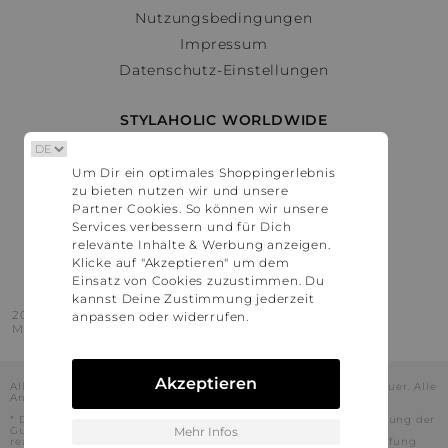
Nutzungsbedingungen
Impressum
Datenschutz-Einstellungen
STYLAHOLIC WORLDWIDE
Deutschland
Um Dir ein optimales Shoppingerlebnis
Österreich
zu bieten nutzen wir und unsere
Schweiz
Partner Cookies. So können wir unsere
France
Services verbessern und für Dich
relevante Inhalte & Werbung anzeigen.
United States
Klicke auf "Akzeptieren" um dem
Einsatz von Cookies zuzustimmen. Du
kannst Deine Zustimmung jederzeit
2016 - 2026 © Stylaholic.
anpassen oder widerrufen.
Made for you with love in munich.
Akzeptieren
Alle Preise inkl. der jeweils geltenden gesetzlichen Mehrwertsteuer. Alle
Angaben ohne Gewähr.
* Die angezeigten Preise beinhalten Rabatte, die durch die Nutzung der
Gutschein-Codes auf den Seiten unserer Partner voraussichtlich
Mehr Infos
realisiert werden können. Stylaholic führt keine vollständige Prüfung