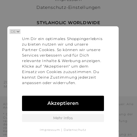
Datenschutz-Einstellungen
STYLAHOLIC WORLDWIDE
Deutschland
Um Dir ein optimales Shoppingerlebnis
Österreich
zu bieten nutzen wir und unsere
Schweiz
Partner Cookies. So können wir unsere
France
Services verbessern und für Dich
relevante Inhalte & Werbung anzeigen.
United States
Klicke auf "Akzeptieren" um dem
Einsatz von Cookies zuzustimmen. Du
kannst Deine Zustimmung jederzeit
2016 - 2026 © Stylaholic.
anpassen oder widerrufen.
Made for you with love in munich.
Akzeptieren
Alle Preise inkl. der jeweils geltenden gesetzlichen Mehrwertsteuer. Alle
Angaben ohne Gewähr.
* Die angezeigten Preise beinhalten Rabatte, die durch die Nutzung der
Gutschein-Codes auf den Seiten unserer Partner voraussichtlich
Mehr Infos
realisiert werden können. Stylaholic führt keine vollständige Prüfung
der Gutschein-Codes durch und es kann daher in Einzelfällen
vorkommen, dass die Gutscheine abweichend von unserem
Impressum
|
Datenschutz
Kenntnisstand bei dem jeweiligen Shop nicht oder nur teilweise
verwendet werden können. Darüber hinaus kann deren Verwendung an