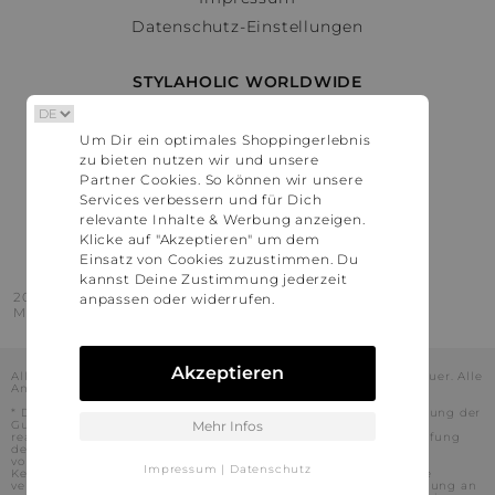
Datenschutz-Einstellungen
STYLAHOLIC WORLDWIDE
Deutschland
Um Dir ein optimales Shoppingerlebnis
Österreich
zu bieten nutzen wir und unsere
Schweiz
Partner Cookies. So können wir unsere
France
Services verbessern und für Dich
relevante Inhalte & Werbung anzeigen.
United States
Klicke auf "Akzeptieren" um dem
Einsatz von Cookies zuzustimmen. Du
kannst Deine Zustimmung jederzeit
2016 - 2026 © Stylaholic.
anpassen oder widerrufen.
Made for you with love in munich.
Akzeptieren
Alle Preise inkl. der jeweils geltenden gesetzlichen Mehrwertsteuer. Alle
Angaben ohne Gewähr.
* Die angezeigten Preise beinhalten Rabatte, die durch die Nutzung der
Gutschein-Codes auf den Seiten unserer Partner voraussichtlich
Mehr Infos
realisiert werden können. Stylaholic führt keine vollständige Prüfung
der Gutschein-Codes durch und es kann daher in Einzelfällen
vorkommen, dass die Gutscheine abweichend von unserem
Impressum
|
Datenschutz
Kenntnisstand bei dem jeweiligen Shop nicht oder nur teilweise
verwendet werden können. Darüber hinaus kann deren Verwendung an