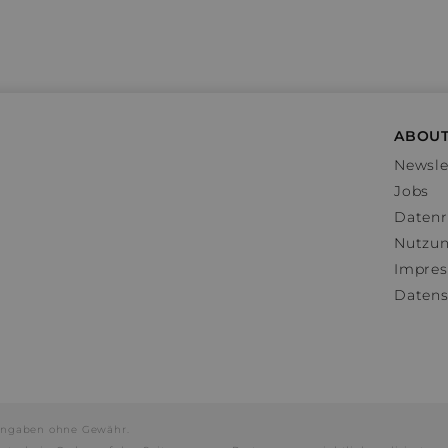
ABOUT
Newsle
Jobs
Datenr
Nutzu
Impre
Datens
e Angaben ohne Gewähr.