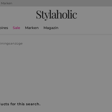
+ Marken
Stylaholic
oires
Sale
Marken
Magazin
ainingsanzüge
e
ucts for this search.