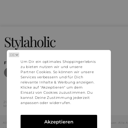
Stylaholic
Um Dir ein optimales Shoppingerlebnis
FIND MORE INSPIRATION
zu bieten nutzen wir und unsere
Partner Cookies. So können wir unsere
Services verbessern und für Dich
relevante Inhalte & Werbung anzeigen.
Klicke auf "Akzeptieren" um dem
Einsatz von Cookies zuzustimmen. Du
kannst Deine Zustimmung jederzeit
2016 - 2026 © Stylaholic.
anpassen oder widerrufen.
Made for you with love in munich.
Akzeptieren
Alle Preise inkl. der jeweils geltenden gesetzlichen Mehrwertsteuer. All