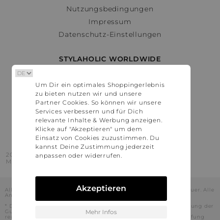
Nutzungsbedingungen
Impressum
Datenschutz-Einstellungen
STYLAHOLIC WORLDWIDE
Deutschland
Um Dir ein optimales Shoppingerlebnis
Österreich
zu bieten nutzen wir und unsere
Schweiz
Partner Cookies. So können wir unsere
France
Services verbessern und für Dich
relevante Inhalte & Werbung anzeigen.
United States
Klicke auf "Akzeptieren" um dem
Einsatz von Cookies zuzustimmen. Du
kannst Deine Zustimmung jederzeit
2016 - 2026 © Stylaholic.
anpassen oder widerrufen.
Made for you with love in munich.
Akzeptieren
Alle Preise inkl. der jeweils geltenden gesetzlichen Mehrwertsteuer. Alle
Angaben ohne Gewähr.
* Die angezeigten Preise beinhalten Rabatte, die durch die Nutzung der
Gutschein-Codes auf den Seiten unserer Partner voraussichtlich
Mehr Infos
realisiert werden können. Stylaholic führt keine vollständige Prüfung