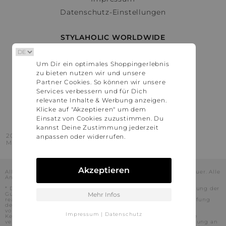
Datenschutz-Einstellungen
STYLAHOLIC WORLDWIDE
Deutschland
Um Dir ein optimales Shoppingerlebnis
Österreich
zu bieten nutzen wir und unsere
Schweiz
Partner Cookies. So können wir unsere
France
Services verbessern und für Dich
relevante Inhalte & Werbung anzeigen.
United States
Klicke auf "Akzeptieren" um dem
Einsatz von Cookies zuzustimmen. Du
kannst Deine Zustimmung jederzeit
2016 - 2026 © Stylaholic.
anpassen oder widerrufen.
Made for you with love in munich.
Akzeptieren
Alle Preise inkl. der jeweils geltenden gesetzlichen Mehrwertsteuer. Alle
Angaben ohne Gewähr.
* Die angezeigten Preise beinhalten Rabatte, die durch die Nutzung der
Gutschein-Codes auf den Seiten unserer Partner voraussichtlich
Mehr Infos
realisiert werden können. Stylaholic führt keine vollständige Prüfung
der Gutschein-Codes durch und es kann daher in Einzelfällen
vorkommen, dass die Gutscheine abweichend von unserem
Impressum
|
Datenschutz
Kenntnisstand bei dem jeweiligen Shop nicht oder nur teilweise
verwendet werden können. Darüber hinaus kann deren Verwendung an