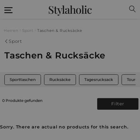
Stylaholic
Herren
Sport
Taschen & Rucksäcke
Sport
Taschen & Rucksäcke
Sporttaschen
Rucksäcke
Tagesrucksack
Toure
0 Produkte gefunden
Filter
Sorry. There are actual no products for this search.