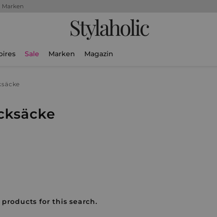
+ Marken
Stylaholic
oires
Sale
Marken
Magazin
ksäcke
cksäcke
 products for this search.