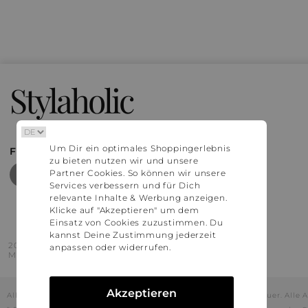
Stylaholic
Um Dir ein optimales Shoppingerlebnis
FIND MORE INSPIRATION
zu bieten nutzen wir und unsere
Partner Cookies. So können wir unsere
Services verbessern und für Dich
relevante Inhalte & Werbung anzeigen.
Klicke auf "Akzeptieren" um dem
Einsatz von Cookies zuzustimmen. Du
kannst Deine Zustimmung jederzeit
2016 - 2026 © Stylaholic.
anpassen oder widerrufen.
Made for you with love in munich.
Akzeptieren
Alle Preise inkl. der jeweils geltenden gesetzlichen Mehrwertsteuer. All