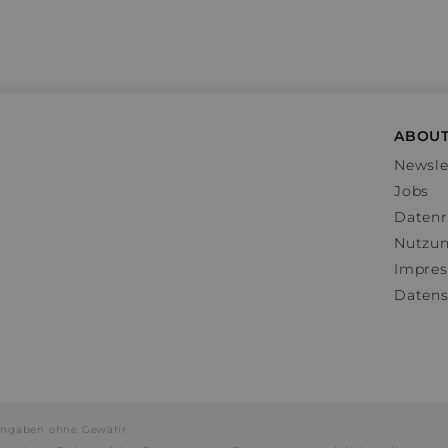
ABOUT
Newsle
Jobs
Datenr
Nutzu
Impre
Datens
e Angaben ohne Gewähr.