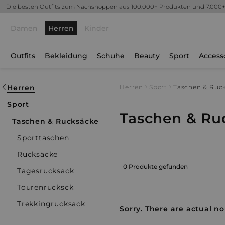
Die besten Outfits zum Nachshoppen aus 100.000+ Produkten und 7.000
Damen
Herren
Kinder
Outfits
Bekleidung
Schuhe
Beauty
Sport
Access
Herren
Herren
Sport
Taschen & Ruc
Sport
Taschen & Ru
Taschen & Rucksäcke
Sporttaschen
Rucksäcke
0 Produkte gefunden
Tagesrucksack
Tourenrucksck
Trekkingrucksack
Sorry. There are actual no