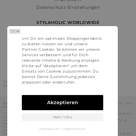
Datenschutz-Einstellungen
STYLAHOLIC WORLDWIDE
Deutschland
Um Dir ein optimales Shoppingerlebnis
Österreich
zu bieten nutzen wir und unsere
Schweiz
Partner Cookies. So können wir unsere
France
Services verbessern und für Dich
relevante Inhalte & Werbung anzeigen.
United States
Klicke auf "Akzeptieren" um dem
Einsatz von Cookies zuzustimmen. Du
kannst Deine Zustimmung jederzeit
2016 - 2026 © Stylaholic.
anpassen oder widerrufen.
Made for you with love in munich.
Akzeptieren
Alle Preise inkl. der jeweils geltenden gesetzlichen Mehrwertsteuer. Alle
Angaben ohne Gewähr.
* Die angezeigten Preise beinhalten Rabatte, die durch die Nutzung der
Gutschein-Codes auf den Seiten unserer Partner voraussichtlich
Mehr Infos
realisiert werden können. Stylaholic führt keine vollständige Prüfung
der Gutschein-Codes durch und es kann daher in Einzelfällen
vorkommen, dass die Gutscheine abweichend von unserem
Impressum
|
Datenschutz
Kenntnisstand bei dem jeweiligen Shop nicht oder nur teilweise
verwendet werden können. Darüber hinaus kann deren Verwendung an