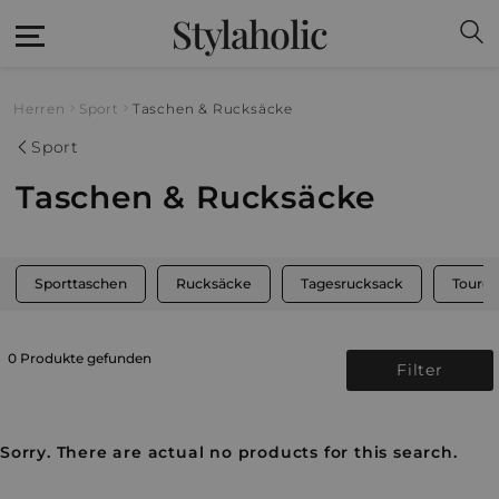
Stylaholic
Herren
Sport
Taschen & Rucksäcke
Sport
Taschen & Rucksäcke
Sporttaschen
Rucksäcke
Tagesrucksack
Toure
0 Produkte gefunden
Filter
Sorry. There are actual no products for this search.