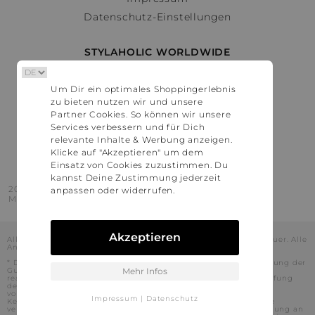
Datenschutz-Einstellungen
STYLAHOLIC WORLDWIDE
Deutschland
Um Dir ein optimales Shoppingerlebnis
Österreich
zu bieten nutzen wir und unsere
Schweiz
Partner Cookies. So können wir unsere
France
Services verbessern und für Dich
relevante Inhalte & Werbung anzeigen.
United States
Klicke auf "Akzeptieren" um dem
Einsatz von Cookies zuzustimmen. Du
kannst Deine Zustimmung jederzeit
2016 - 2026 © Stylaholic.
anpassen oder widerrufen.
Made for you with love in munich.
Akzeptieren
Alle Preise inkl. der jeweils geltenden gesetzlichen Mehrwertsteuer. Alle
Angaben ohne Gewähr.
* Die angezeigten Preise beinhalten Rabatte, die durch die Nutzung der
Gutschein-Codes auf den Seiten unserer Partner voraussichtlich
Mehr Infos
realisiert werden können. Stylaholic führt keine vollständige Prüfung
der Gutschein-Codes durch und es kann daher in Einzelfällen
vorkommen, dass die Gutscheine abweichend von unserem
Impressum
|
Datenschutz
Kenntnisstand bei dem jeweiligen Shop nicht oder nur teilweise
verwendet werden können. Darüber hinaus kann deren Verwendung an