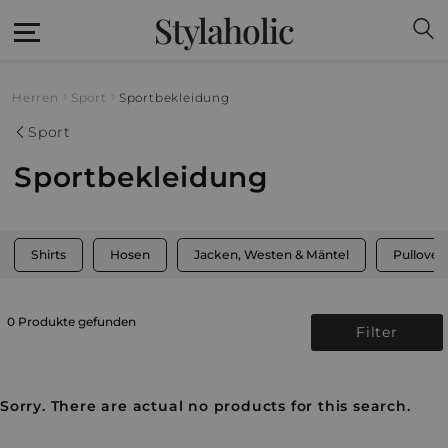
Stylaholic
Herren
Sport
Sportbekleidung
Sport
Sportbekleidung
Shirts
Hosen
Jacken, Westen & Mäntel
Pullover
0 Produkte gefunden
Filter
Sorry. There are actual no products for this search.