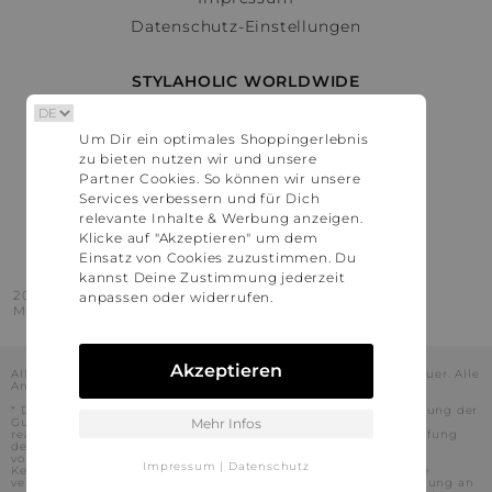
Datenschutz-Einstellungen
STYLAHOLIC WORLDWIDE
Deutschland
Um Dir ein optimales Shoppingerlebnis
Österreich
zu bieten nutzen wir und unsere
Schweiz
Partner Cookies. So können wir unsere
France
Services verbessern und für Dich
relevante Inhalte & Werbung anzeigen.
United States
Klicke auf "Akzeptieren" um dem
Einsatz von Cookies zuzustimmen. Du
kannst Deine Zustimmung jederzeit
2016 - 2026 © Stylaholic.
anpassen oder widerrufen.
Made for you with love in munich.
Akzeptieren
Alle Preise inkl. der jeweils geltenden gesetzlichen Mehrwertsteuer. Alle
Angaben ohne Gewähr.
* Die angezeigten Preise beinhalten Rabatte, die durch die Nutzung der
Gutschein-Codes auf den Seiten unserer Partner voraussichtlich
Mehr Infos
realisiert werden können. Stylaholic führt keine vollständige Prüfung
der Gutschein-Codes durch und es kann daher in Einzelfällen
vorkommen, dass die Gutscheine abweichend von unserem
Impressum
|
Datenschutz
Kenntnisstand bei dem jeweiligen Shop nicht oder nur teilweise
verwendet werden können. Darüber hinaus kann deren Verwendung an