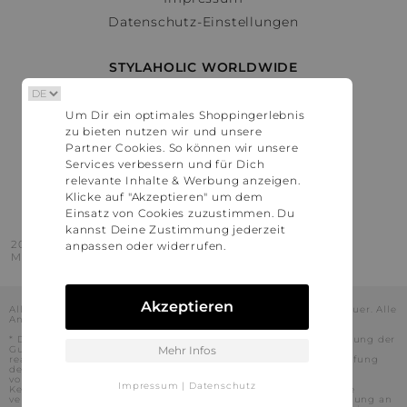
Datenschutz-Einstellungen
STYLAHOLIC WORLDWIDE
Deutschland
Um Dir ein optimales Shoppingerlebnis
Österreich
zu bieten nutzen wir und unsere
Schweiz
Partner Cookies. So können wir unsere
France
Services verbessern und für Dich
relevante Inhalte & Werbung anzeigen.
United States
Klicke auf "Akzeptieren" um dem
Einsatz von Cookies zuzustimmen. Du
kannst Deine Zustimmung jederzeit
2016 - 2026 © Stylaholic.
anpassen oder widerrufen.
Made for you with love in munich.
Akzeptieren
Alle Preise inkl. der jeweils geltenden gesetzlichen Mehrwertsteuer. Alle
Angaben ohne Gewähr.
* Die angezeigten Preise beinhalten Rabatte, die durch die Nutzung der
Gutschein-Codes auf den Seiten unserer Partner voraussichtlich
Mehr Infos
realisiert werden können. Stylaholic führt keine vollständige Prüfung
der Gutschein-Codes durch und es kann daher in Einzelfällen
vorkommen, dass die Gutscheine abweichend von unserem
Impressum
|
Datenschutz
Kenntnisstand bei dem jeweiligen Shop nicht oder nur teilweise
verwendet werden können. Darüber hinaus kann deren Verwendung an