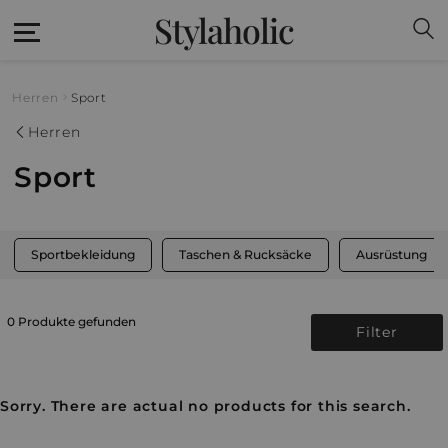
Stylaholic
Herren
Sport
Herren
Sport
Sportbekleidung
Taschen & Rucksäcke
Ausrüstung
0 Produkte gefunden
Filter
Sorry. There are actual no products for this search.