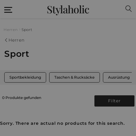
Stylaholic
Herren
Sport
Herren
Sport
Sportbekleidung
Taschen & Rucksäcke
Ausrüstung
0 Produkte gefunden
Filter
Sorry. There are actual no products for this search.