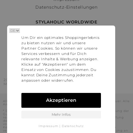
Datenschutz-Einstellungen
STYLAHOLIC WORLDWIDE
Deutschland
Um Dir ein optimales Shoppingerlebnis
Österreich
zu bieten nutzen wir und unsere
Schweiz
Partner Cookies. So können wir unsere
France
Services verbessern und für Dich
relevante Inhalte & Werbung anzeigen.
United States
Klicke auf "Akzeptieren" um dem
Einsatz von Cookies zuzustimmen. Du
kannst Deine Zustimmung jederzeit
2016 - 2026 © Stylaholic.
anpassen oder widerrufen.
Made for you with love in munich.
Akzeptieren
Alle Preise inkl. der jeweils geltenden gesetzlichen Mehrwertsteuer. Alle
Angaben ohne Gewähr.
* Die angezeigten Preise beinhalten Rabatte, die durch die Nutzung der
Gutschein-Codes auf den Seiten unserer Partner voraussichtlich
Mehr Infos
realisiert werden können. Stylaholic führt keine vollständige Prüfung
der Gutschein-Codes durch und es kann daher in Einzelfällen
vorkommen, dass die Gutscheine abweichend von unserem
Impressum
|
Datenschutz
Kenntnisstand bei dem jeweiligen Shop nicht oder nur teilweise
verwendet werden können. Darüber hinaus kann deren Verwendung an