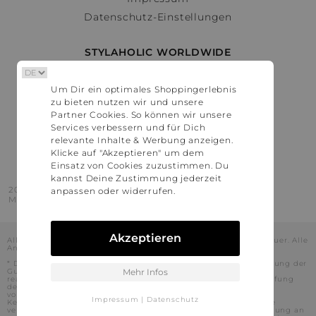
Datenschutz-Einstellungen
STYLAHOLIC WORLDWIDE
Deutschland
Um Dir ein optimales Shoppingerlebnis
Österreich
zu bieten nutzen wir und unsere
Schweiz
Partner Cookies. So können wir unsere
France
Services verbessern und für Dich
relevante Inhalte & Werbung anzeigen.
United States
Klicke auf "Akzeptieren" um dem
Einsatz von Cookies zuzustimmen. Du
kannst Deine Zustimmung jederzeit
2016 - 2026 © Stylaholic.
anpassen oder widerrufen.
Made for you with love in munich.
Akzeptieren
Alle Preise inkl. der jeweils geltenden gesetzlichen Mehrwertsteuer. Alle
Angaben ohne Gewähr.
* Die angezeigten Preise beinhalten Rabatte, die durch die Nutzung der
Gutschein-Codes auf den Seiten unserer Partner voraussichtlich
Mehr Infos
realisiert werden können. Stylaholic führt keine vollständige Prüfung
der Gutschein-Codes durch und es kann daher in Einzelfällen
vorkommen, dass die Gutscheine abweichend von unserem
Impressum
|
Datenschutz
Kenntnisstand bei dem jeweiligen Shop nicht oder nur teilweise
verwendet werden können. Darüber hinaus kann deren Verwendung an