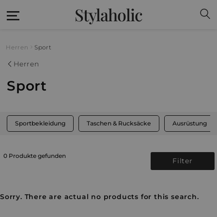
Stylaholic
Herren
Sport
Herren
Sport
Sportbekleidung
Taschen & Rucksäcke
Ausrüstung
0 Produkte gefunden
Filter
Sorry. There are actual no products for this search.