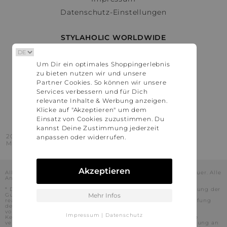
Datenschutz-Einstellungen
STYLAHOLIC WORLDWIDE
Deutschland
Um Dir ein optimales Shoppingerlebnis
Österreich
zu bieten nutzen wir und unsere
Schweiz
Partner Cookies. So können wir unsere
France
Services verbessern und für Dich
relevante Inhalte & Werbung anzeigen.
United States
Klicke auf "Akzeptieren" um dem
Einsatz von Cookies zuzustimmen. Du
kannst Deine Zustimmung jederzeit
2016 - 2026 © Stylaholic.
anpassen oder widerrufen.
Made for you with love in munich.
Akzeptieren
Alle Preise inkl. der jeweils geltenden gesetzlichen Mehrwertsteuer. Alle
Angaben ohne Gewähr.
* Die angezeigten Preise beinhalten Rabatte, die durch die Nutzung der
Gutschein-Codes auf den Seiten unserer Partner voraussichtlich
Mehr Infos
realisiert werden können. Stylaholic führt keine vollständige Prüfung
der Gutschein-Codes durch und es kann daher in Einzelfällen
vorkommen, dass die Gutscheine abweichend von unserem
Impressum
|
Datenschutz
Kenntnisstand bei dem jeweiligen Shop nicht oder nur teilweise
verwendet werden können. Darüber hinaus kann deren Verwendung an