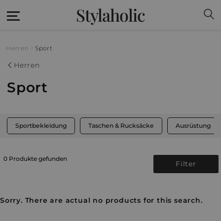
Stylaholic
Herren
Sport
Herren
Sport
Sportbekleidung
Taschen & Rucksäcke
Ausrüstung
0 Produkte gefunden
Filter
Sorry. There are actual no products for this search.