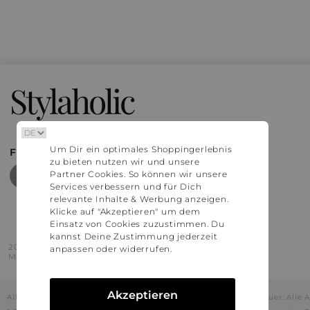
Stylaholic
Um Dir ein optimales Shoppingerlebnis
FIND MORE INSPIRATION
zu bieten nutzen wir und unsere
Partner Cookies. So können wir unsere
Services verbessern und für Dich
relevante Inhalte & Werbung anzeigen.
Klicke auf "Akzeptieren" um dem
Einsatz von Cookies zuzustimmen. Du
kannst Deine Zustimmung jederzeit
2016 - 2026 © Stylaholic.
anpassen oder widerrufen.
Made for you with love in munich.
Akzeptieren
Alle Preise inkl. der jeweils geltenden gesetzlichen Mehrwertsteuer. All