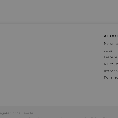
ABOUT
Newsle
Jobs
Datenr
Nutzu
Impre
Datens
e Angaben ohne Gewähr.