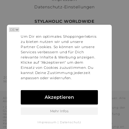
Datenschutz-Einstellungen
STYLAHOLIC WORLDWIDE
Deutschland
Um Dir ein optimales Shoppingerlebnis
Österreich
zu bieten nutzen wir und unsere
Schweiz
Partner Cookies. So können wir unsere
France
Services verbessern und für Dich
relevante Inhalte & Werbung anzeigen.
United States
Klicke auf "Akzeptieren" um dem
Einsatz von Cookies zuzustimmen. Du
kannst Deine Zustimmung jederzeit
2016 - 2026 © Stylaholic.
anpassen oder widerrufen.
Made for you with love in munich.
Akzeptieren
Alle Preise inkl. der jeweils geltenden gesetzlichen Mehrwertsteuer. Alle
Angaben ohne Gewähr.
* Die angezeigten Preise beinhalten Rabatte, die durch die Nutzung der
Gutschein-Codes auf den Seiten unserer Partner voraussichtlich
Mehr Infos
realisiert werden können. Stylaholic führt keine vollständige Prüfung
der Gutschein-Codes durch und es kann daher in Einzelfällen
vorkommen, dass die Gutscheine abweichend von unserem
Impressum
|
Datenschutz
Kenntnisstand bei dem jeweiligen Shop nicht oder nur teilweise
verwendet werden können. Darüber hinaus kann deren Verwendung an