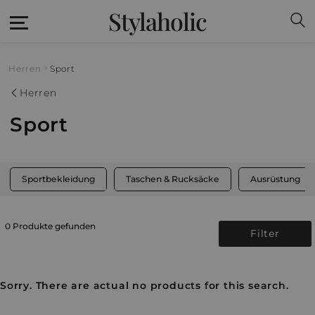
Stylaholic
Herren
Sport
Herren
Sport
Sportbekleidung
Taschen & Rucksäcke
Ausrüstung
0 Produkte gefunden
Filter
Sorry. There are actual no products for this search.