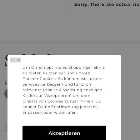
Sorry. There are actual no
Stylaholic
Um Dir ein optimales Shoppingerlebnis
zu bieten nutzen wir und unsere
Partner Cookies. So können wir unsere
FIND MORE INSPIRATION
Services verbessern und für Dich
relevante Inhalte & Werbung anzeigen.
Klicke auf "Akzeptieren" um dem
Einsatz von Cookies zuzustimmen. Du
kannst Deine Zustimmung jederzeit
anpassen oder widerrufen.
2016 - 2026 © Stylaholic.
Made for you with love in munich.
Akzeptieren