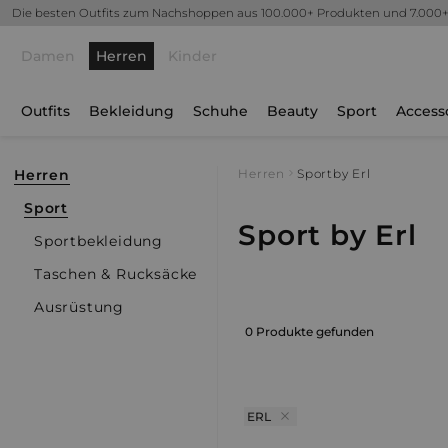
Die besten Outfits zum Nachshoppen aus 100.000+ Produkten und 7.000
Damen
Herren
Kinder
Outfits
Bekleidung
Schuhe
Beauty
Sport
Access
Herren
Herren
Sport
by Erl
Sport
Sport by Erl
Sportbekleidung
Taschen & Rucksäcke
Ausrüstung
0 Produkte gefunden
ERL