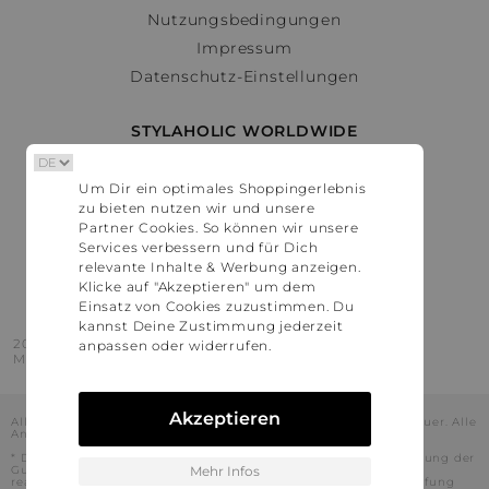
Nutzungsbedingungen
Impressum
Datenschutz-Einstellungen
STYLAHOLIC WORLDWIDE
Deutschland
Um Dir ein optimales Shoppingerlebnis
Österreich
zu bieten nutzen wir und unsere
Schweiz
Partner Cookies. So können wir unsere
France
Services verbessern und für Dich
relevante Inhalte & Werbung anzeigen.
United States
Klicke auf "Akzeptieren" um dem
Einsatz von Cookies zuzustimmen. Du
kannst Deine Zustimmung jederzeit
2016 - 2026 © Stylaholic.
anpassen oder widerrufen.
Made for you with love in munich.
Akzeptieren
Alle Preise inkl. der jeweils geltenden gesetzlichen Mehrwertsteuer. Alle
Angaben ohne Gewähr.
* Die angezeigten Preise beinhalten Rabatte, die durch die Nutzung der
Gutschein-Codes auf den Seiten unserer Partner voraussichtlich
Mehr Infos
realisiert werden können. Stylaholic führt keine vollständige Prüfung