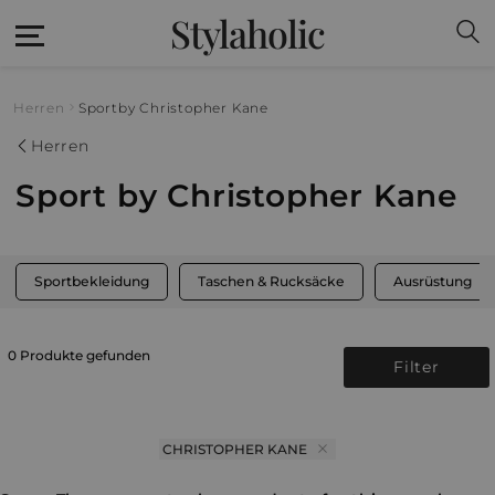
Stylaholic
Herren
Sport
by Christopher Kane
Herren
Sport by Christopher Kane
Sportbekleidung
Taschen & Rucksäcke
Ausrüstung
0 Produkte gefunden
Filter
CHRISTOPHER KANE