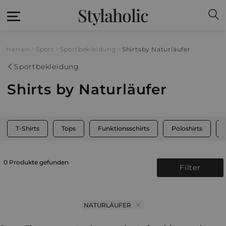
Stylaholic
Herren
Sport
Sportbekleidung
Shirts
by Naturläufer
Sportbekleidung
Shirts by Naturläufer
T-Shirts
Tops
Funktionsschirts
Poloshirts
0 Produkte gefunden
Filter
NATURLÄUFER