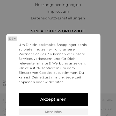
Nutzungsbedingungen
Impressum
Datenschutz-Einstellungen
STYLAHOLIC WORLDWIDE
Deutschland
Um Dir ein optimales Shoppingerlebnis
Österreich
zu bieten nutzen wir und unsere
Schweiz
Partner Cookies. So können wir unsere
France
Services verbessern und für Dich
relevante Inhalte & Werbung anzeigen.
United States
Klicke auf "Akzeptieren" um dem
Einsatz von Cookies zuzustimmen. Du
kannst Deine Zustimmung jederzeit
2016 - 2026 © Stylaholic.
anpassen oder widerrufen.
Made for you with love in munich.
Akzeptieren
Alle Preise inkl. der jeweils geltenden gesetzlichen Mehrwertsteuer. Alle
Angaben ohne Gewähr.
* Die angezeigten Preise beinhalten Rabatte, die durch die Nutzung der
Gutschein-Codes auf den Seiten unserer Partner voraussichtlich
Mehr Infos
realisiert werden können. Stylaholic führt keine vollständige Prüfung