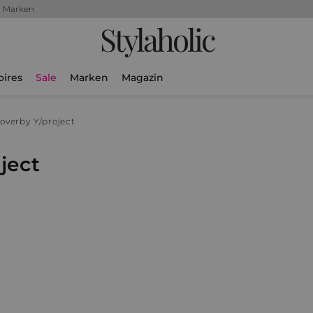
+ Marken
Stylaholic
oires
Sale
Marken
Magazin
lover
by Y/project
ject