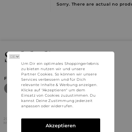
Sorry. There are actual no produ
Stylaholic
Um Dir ein optimales Shoppingerlebnis
zu bieten nutzen wir und unsere
Partner Cookies. So können wir unsere
FIND MORE INSPIRATION
Services verbessern und für Dich
relevante Inhalte & Werbung anzeigen.
Klicke auf "Akzeptieren" um dem
Einsatz von Cookies zuzustimmen. Du
kannst Deine Zustimmung jederzeit
anpassen oder widerrufen.
2016 - 2026 © Stylaholic.
Made for you with love in munich.
Akzeptieren