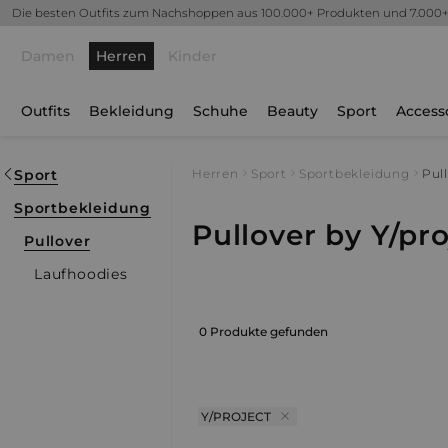
Die besten Outfits zum Nachshoppen aus 100.000+ Produkten und 7.000
Damen
Herren
Kinder
Outfits
Bekleidung
Schuhe
Beauty
Sport
Access
Sport
Herren
Sport
Sportbekleidung
Pul
Sportbekleidung
Pullover by Y/pro
Pullover
Laufhoodies
0 Produkte gefunden
Y/PROJECT