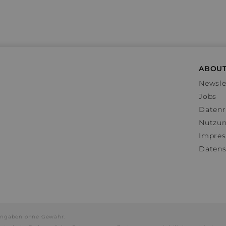
ABOUT
Newsle
Jobs
Datenr
Nutzu
Impre
Datens
e Angaben ohne Gewähr.