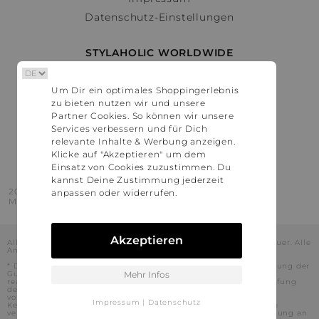
Datenschutz-Einstellungen
STYLAHOLIC WORLDWIDE
Deutschland
Um Dir ein optimales Shoppingerlebnis
Österreich
zu bieten nutzen wir und unsere
Schweiz
Partner Cookies. So können wir unsere
France
Services verbessern und für Dich
relevante Inhalte & Werbung anzeigen.
United States
Klicke auf "Akzeptieren" um dem
Einsatz von Cookies zuzustimmen. Du
kannst Deine Zustimmung jederzeit
2016 - 2026 © Stylaholic.
anpassen oder widerrufen.
Made for you with love in munich.
Akzeptieren
Alle Preise inkl. der jeweils geltenden gesetzlichen Mehrwertsteuer. Alle
Angaben ohne Gewähr.
* Die angezeigten Preise beinhalten Rabatte, die durch die Nutzung der
Gutschein-Codes auf den Seiten unserer Partner voraussichtlich
Mehr Infos
realisiert werden können. Stylaholic führt keine vollständige Prüfung
der Gutschein-Codes durch und es kann daher in Einzelfällen
vorkommen, dass die Gutscheine abweichend von unserem
Impressum
|
Datenschutz
Kenntnisstand bei dem jeweiligen Shop nicht oder nur teilweise
verwendet werden können. Darüber hinaus kann deren Verwendung an