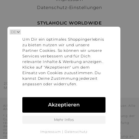
Datenschutz-Einstellungen
STYLAHOLIC WORLDWIDE
Deutschland
Um Dir ein optimales Shoppingerlebnis
Österreich
zu bieten nutzen wir und unsere
Schweiz
Partner Cookies. So können wir unsere
France
Services verbessern und für Dich
relevante Inhalte & Werbung anzeigen.
United States
Klicke auf "Akzeptieren" um dem
Einsatz von Cookies zuzustimmen. Du
kannst Deine Zustimmung jederzeit
2016 - 2026 © Stylaholic.
anpassen oder widerrufen.
Made for you with love in munich.
Akzeptieren
Alle Preise inkl. der jeweils geltenden gesetzlichen Mehrwertsteuer. Alle
Angaben ohne Gewähr.
* Die angezeigten Preise beinhalten Rabatte, die durch die Nutzung der
Gutschein-Codes auf den Seiten unserer Partner voraussichtlich
Mehr Infos
realisiert werden können. Stylaholic führt keine vollständige Prüfung
der Gutschein-Codes durch und es kann daher in Einzelfällen
vorkommen, dass die Gutscheine abweichend von unserem
Impressum
|
Datenschutz
Kenntnisstand bei dem jeweiligen Shop nicht oder nur teilweise
verwendet werden können. Darüber hinaus kann deren Verwendung an