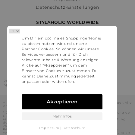
Datenschutz-Einstellungen
STYLAHOLIC WORLDWIDE
Deutschland
Um Dir ein optimales Shoppingerlebnis
Österreich
zu bieten nutzen wir und unsere
Schweiz
Partner Cookies. So können wir unsere
France
Services verbessern und für Dich
relevante Inhalte & Werbung anzeigen.
United States
Klicke auf "Akzeptieren" um dem
Einsatz von Cookies zuzustimmen. Du
kannst Deine Zustimmung jederzeit
2016 - 2026 © Stylaholic.
anpassen oder widerrufen.
Made for you with love in munich.
Akzeptieren
Alle Preise inkl. der jeweils geltenden gesetzlichen Mehrwertsteuer. Alle
Angaben ohne Gewähr.
* Die angezeigten Preise beinhalten Rabatte, die durch die Nutzung der
Gutschein-Codes auf den Seiten unserer Partner voraussichtlich
Mehr Infos
realisiert werden können. Stylaholic führt keine vollständige Prüfung
der Gutschein-Codes durch und es kann daher in Einzelfällen
vorkommen, dass die Gutscheine abweichend von unserem
Impressum
|
Datenschutz
Kenntnisstand bei dem jeweiligen Shop nicht oder nur teilweise
verwendet werden können. Darüber hinaus kann deren Verwendung an