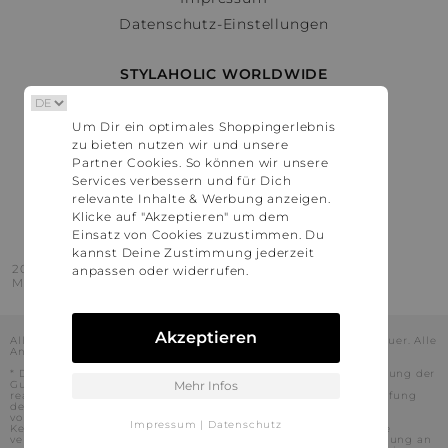
Datenschutz-Einstellungen
STYLAHOLIC WORLDWIDE
Deutschland
Um Dir ein optimales Shoppingerlebnis
Österreich
zu bieten nutzen wir und unsere
Schweiz
Partner Cookies. So können wir unsere
France
Services verbessern und für Dich
relevante Inhalte & Werbung anzeigen.
United States
Klicke auf "Akzeptieren" um dem
Einsatz von Cookies zuzustimmen. Du
kannst Deine Zustimmung jederzeit
2016 - 2026 © Stylaholic.
anpassen oder widerrufen.
Made for you with love in munich.
Akzeptieren
Alle Preise inkl. der jeweils geltenden gesetzlichen Mehrwertsteuer. Alle
Angaben ohne Gewähr.
* Die angezeigten Preise beinhalten Rabatte, die durch die Nutzung der
Gutschein-Codes auf den Seiten unserer Partner voraussichtlich
Mehr Infos
realisiert werden können. Stylaholic führt keine vollständige Prüfung
der Gutschein-Codes durch und es kann daher in Einzelfällen
vorkommen, dass die Gutscheine abweichend von unserem
Impressum
|
Datenschutz
Kenntnisstand bei dem jeweiligen Shop nicht oder nur teilweise
verwendet werden können. Darüber hinaus kann deren Verwendung an