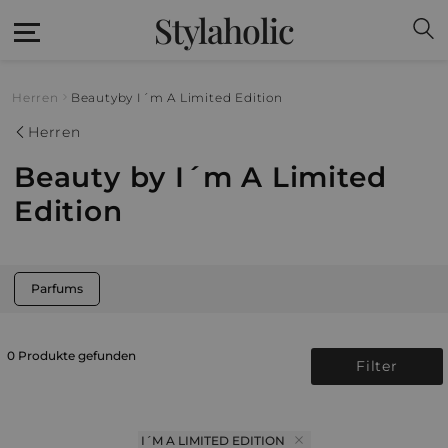
Stylaholic
Herren
Beauty
by I´m A Limited Edition
Herren
Beauty by I´m A Limited
Edition
Parfums
0 Produkte gefunden
Filter
I´M A LIMITED EDITION