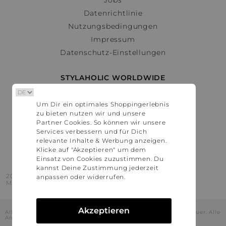
Datenrichtlinie
Nutzungsbedingungen
Impressum
Datenschutz-Einstellungen
STYLAHOLIC WORLDWIDE
Deutschland
Um Dir ein optimales Shoppingerlebnis
Österreich
zu bieten nutzen wir und unsere
Schweiz
Partner Cookies. So können wir unsere
France
Services verbessern und für Dich
relevante Inhalte & Werbung anzeigen.
United States
Klicke auf "Akzeptieren" um dem
Einsatz von Cookies zuzustimmen. Du
kannst Deine Zustimmung jederzeit
2016 - 2026 © Stylaholic.
anpassen oder widerrufen.
Made for you with love in munich.
Akzeptieren
Alle Preise inkl. der jeweils geltenden gesetzlichen Mehrwertsteuer. Alle
Angaben ohne Gewähr.